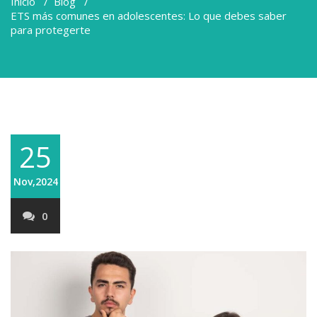
Inicio
/
Blog
/
ETS más comunes en adolescentes: Lo que debes saber
para protegerte
25
Nov,2024
0