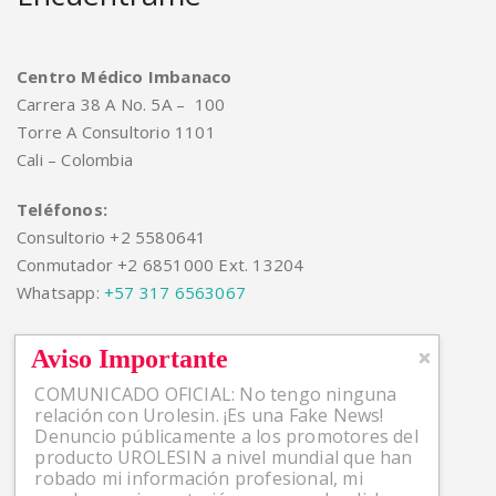
Centro Médico Imbanaco
Carrera 38 A No. 5A – 100
Torre A Consultorio 1101
Cali – Colombia
Teléfonos:
Consultorio +2 5580641
Conmutador +2 6851000 Ext. 13204
Whatsapp:
+57 317 6563067
Aviso Importante
COMUNICADO OFICIAL: No tengo ninguna
Artículos Recientes
relación con Urolesin. ¡Es una Fake News!
Denuncio públicamente a los promotores del
producto UROLESIN a nivel mundial que han
robado mi información profesional, mi
¿Qué es la hiperplasia prostática benigna (HBP)?