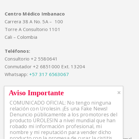
Centro Médico Imbanaco
Carrera 38 A No. 5A – 100
Torre A Consultorio 1101
Cali – Colombia
Teléfonos:
Consultorio +2 5580641
Conmutador +2 6851000 Ext. 13204
Whatsapp:
+57 317 6563067
Aviso Importante
COMUNICADO OFICIAL: No tengo ninguna
Artículos Recientes
relación con Urolesin. ¡Es una Fake News!
Denuncio públicamente a los promotores del
producto UROLESIN a nivel mundial que han
robado mi información profesional, mi
¿Qué es la hiperplasia prostática benigna (HBP)?
nombre y mi reputación para vender dicho
producto con la promesa de curar la cistitis.
La presencia de sangre en el semen no es algo normal