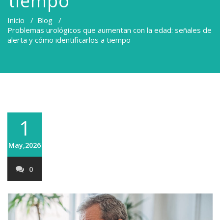
tiempo
Inicio
/
Blog
/
Problemas urológicos que aumentan con la edad: señales de
alerta y cómo identificarlos a tiempo
1
May,2026
0